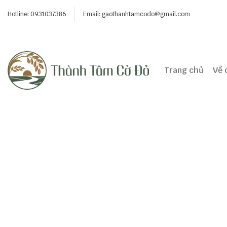
Skip
Hotline: 0931037386
Email:
gaothanhtamcodo@gmail.com
to
content
Trang chủ
Về 