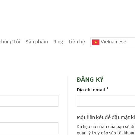
chúng tôi
Sản phẩm
Blog
Liên hệ
Vietnamese
ĐĂNG KÝ
Địa chỉ email
*
Một liên kết để đặt mật k
Dữ liệu cá nhân của bạn sẽ đ
quản lý truy cập vào tài kho