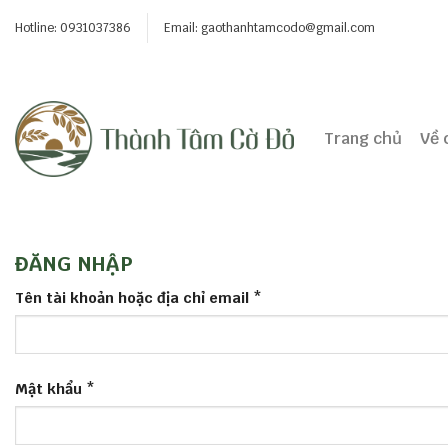
Skip
Hotline: 0931037386
Email:
gaothanhtamcodo@gmail.com
to
content
Trang chủ
Về 
ĐĂNG NHẬP
Tên tài khoản hoặc địa chỉ email
*
Mật khẩu
*