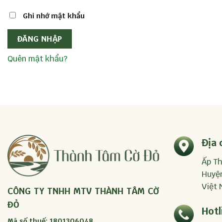
Ghi nhớ mật khẩu
ĐĂNG NHẬP
Quên mật khẩu?
Địa 
Ấp Th
Huyện
Việt
CÔNG TY TNHH MTV THÀNH TÂM CỜ
ĐỎ
Hotl
Mã số thuế: 1801306048